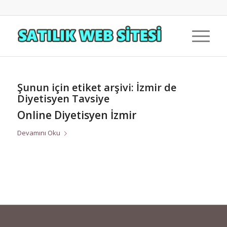
Şunun için etiket arşivi:
İzmir de
Diyetisyen Tavsiye
Online Diyetisyen İzmir
Devamını Oku