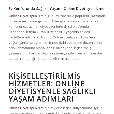
Ev Konforunda Sağlıklı Yaşam: Online Diyetisyen İzmir
Online Diyetisyen İzmir
, günümüzde hızla popülerlik kazanan
bir seçenek haline gelmiştir. İster işten çıkarken, ister evinizin
konforunda, uzman diyetisyenlerle dijital platformlar
üzerinden iletişim kurabilir ve sağlıklı yaşamınıza dair
hedeflere adım atabilirsiniz. Online diyetisyenlik, kişilerin
yoğun günlük programları içinde dahi beslenme düzenlerine
odaklanmalarına olanak tanır. Bu sayede, kişisel ve iş
yaşamlarının karmaşıklığına rağmen, sağlıklı beslenmeye dair
uzman rehberliği her zaman elinizin altındadır.
KIŞISELLEŞTIRILMIŞ
HIZMETLER: ONLINE
DIYETISYENLE SAĞLIKLI
YAŞAM ADIMLARI
Online Diyetisyen İzmir
, bireylerin kişisel ihtiyaçlarına uygun
beslenme planları oluşturmak, kilo kontrolü sağlamak, enerji