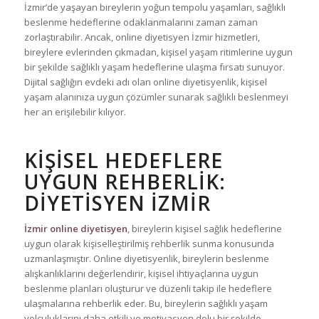
İzmir’de yaşayan bireylerin yoğun tempolu yaşamları, sağlıklı
beslenme hedeflerine odaklanmalarını zaman zaman
zorlaştırabilir. Ancak, online diyetisyen İzmir hizmetleri,
bireylere evlerinden çıkmadan, kişisel yaşam ritimlerine uygun
bir şekilde sağlıklı yaşam hedeflerine ulaşma fırsatı sunuyor.
Dijital sağlığın evdeki adı olan online diyetisyenlik, kişisel
yaşam alanınıza uygun çözümler sunarak sağlıklı beslenmeyi
her an erişilebilir kılıyor.
KIŞISEL HEDEFLERE
UYGUN REHBERLIK:
DIYETISYEN İZMIR
İzmir online diyetisyen
, bireylerin kişisel sağlık hedeflerine
uygun olarak kişiselleştirilmiş rehberlik sunma konusunda
uzmanlaşmıştır. Online diyetisyenlik, bireylerin beslenme
alışkanlıklarını değerlendirir, kişisel ihtiyaçlarına uygun
beslenme planları oluşturur ve düzenli takip ile hedeflere
ulaşmalarına rehberlik eder. Bu, bireylerin sağlıklı yaşam
yolculuklarını daha etkili ve motivasyon dolu bir şekilde