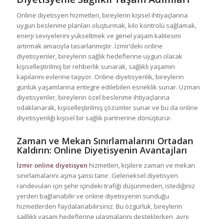
Online diyetisyen hizmetleri, bireylerin kişisel ihtiyaçlarına
uygun beslenme planları oluşturmak, kilo kontrolü sağlamak,
enerji seviyelerini yükseltmek ve genel yaşam kalitesini
artırmak amacıyla tasarlanmıştır. İzmir’deki online
diyetisyenler, bireylerin sağlık hedeflerine uygun olarak
kişiselleştirilmiş bir rehberlik sunarak, sağlıklı yaşamın
kapılarını evlerine taşıyor. Online diyetisyenlik, bireylerin
günlük yaşamlarına entegre edilebilen esneklik sunar. Uzman
diyetisyenler, bireylerin özel beslenme ihtiyaçlarına
odaklanarak, kişiselleştirilmiş çözümler sunar ve bu da online
diyetisyenliği kişisel bir sağlık partnerine dönüştürür.
Zaman ve Mekan Sınırlamalarını Ortadan
Kaldırın: Online Diyetisyenin Avantajları
İzmir online diyetisyen
hizmetleri, kişilere zaman ve mekan
sınırlamalarını aşma şansı tanır. Geleneksel diyetisyen
randevuları için şehir içindeki trafiği düşünmeden, istediğiniz
yerden bağlanabilir ve online diyetisyenin sunduğu
hizmetlerden faydalanabilirsiniz. Bu özgürlük, bireylerin
sağlıklı yaşam hedeflerine ulaşmalarını desteklerken, aynı