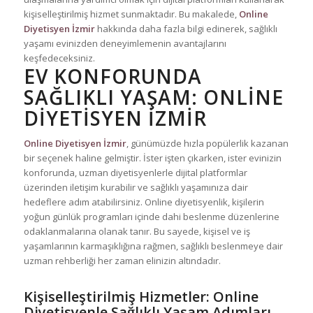
kişiselleştirilmiş hizmet sunmaktadır. Bu makalede,
Online
Diyetisyen İzmir
hakkında daha fazla bilgi edinerek, sağlıklı
yaşamı evinizden deneyimlemenin avantajlarını
keşfedeceksiniz.
EV KONFORUNDA
SAĞLIKLI YAŞAM: ONLINE
DIYETISYEN İZMIR
Online Diyetisyen İzmir
, günümüzde hızla popülerlik kazanan
bir seçenek haline gelmiştir. İster işten çıkarken, ister evinizin
konforunda, uzman diyetisyenlerle dijital platformlar
üzerinden iletişim kurabilir ve sağlıklı yaşamınıza dair
hedeflere adım atabilirsiniz. Online diyetisyenlik, kişilerin
yoğun günlük programları içinde dahi beslenme düzenlerine
odaklanmalarına olanak tanır. Bu sayede, kişisel ve iş
yaşamlarının karmaşıklığına rağmen, sağlıklı beslenmeye dair
uzman rehberliği her zaman elinizin altındadır.
Kişiselleştirilmiş Hizmetler: Online
Diyetisyenle Sağlıklı Yaşam Adımları