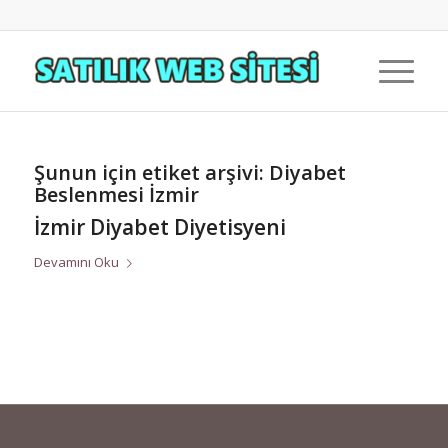
Şunun için etiket arşivi:
Diyabet
Beslenmesi İzmir
İzmir Diyabet Diyetisyeni
Devamını Oku