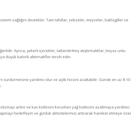
im sistemi sağlığını destekler. Tam tahıllar, sebzeler, meyveler, baklagiller ve
rlidir. Ayrıca, şekerli içecekler, tatlandırılmış atıştırmalıklar, beyaz unlu
ya düşük kalorili alternatifler tercih edin.
 sürdürmesine yardımcı olur ve açlık hissini azaltabilir. Günde en az 8-10
.
olizmayı artırır ve kas kütlesini korurken yağ kütlesini azaltmaya yardımcı
yapmayı hedefleyin ve günlük aktivitelerinizi artırarak hareket etmeye öze