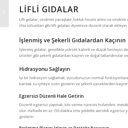
LIFLI GIDALAR
Çocuk Obezitesi
Beslenmesi
Lifli gıdalar, sindirimi yavaşlatır, tokluk hissini artırır ve sindir
chia tohumları gibi lifli gıdaları diyetinize düzenli olarak ekleyin.
İşlenmiş ve Şekerli Gıdalardan Kaçının
İşlenmiş gıdalar, genellikle yüksek kalorili ve düşük besleyici değe
ürünler gibi şekerli gıdalardan kaçının ve doğal tatlandırıcılar ve
Hidrasyonu Sağlayın
İyi bir hidrasyon sağlamak, vücudunuzun normal fonksiyonlarını
bardak su içmeye özen gösterin ve şekerli içeceklerden kaçının
Egzersizi Düzenli Hale Getirin
Düzenli egzersiz yapmak, kilo verme sürecini hızlandırır, metab
olur. Haftada en az 150 dakika orta şiddette aerobik egzersiz 
gösterin.
Beslenme Planını İzleyin ve Desteğe Başvurun