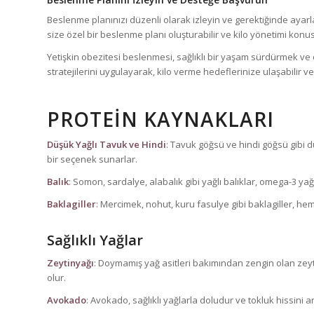
Beslenme planınızı düzenli olarak izleyin ve gerektiğinde ayarl
size özel bir beslenme planı oluşturabilir ve kilo yönetimi konu
Yetişkin obezitesi beslenmesi, sağlıklı bir yaşam sürdürmek ve 
stratejilerini uygulayarak, kilo verme hedeflerinize ulaşabilir ve
PROTEIN KAYNAKLARI
Düşük Yağlı Tavuk ve Hindi
: Tavuk göğsü ve hindi göğsü gibi düş
bir seçenek sunarlar.
Balık
: Somon, sardalye, alabalık gibi yağlı balıklar, omega-3 yağ 
Baklagiller
: Mercimek, nohut, kuru fasulye gibi baklagiller, hem 
Sağlıklı Yağlar
Zeytinyağı
: Doymamış yağ asitleri bakımından zengin olan zeyt
olur.
Avokado
: Avokado, sağlıklı yağlarla doludur ve tokluk hissini art