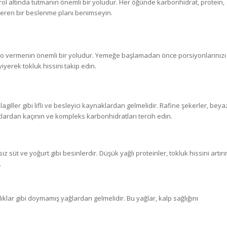
trol altında tutmanın önemli bir yoludur. Her öğünde karbonhidrat, protein,
 içeren bir beslenme planı benimseyin.
kilo vermenin önemli bir yoludur. Yemeğe başlamadan önce porsiyonlarınızı
yerek tokluk hissini takip edin.
agiller gibi lifli ve besleyici kaynaklardan gelmelidir. Rafine şekerler, beya
tlardan kaçının ve kompleks karbonhidratları tercih edin.
z süt ve yoğurt gibi besinlerdir. Düşük yağlı proteinler, tokluk hissini artırı
.
lıklar gibi doymamış yağlardan gelmelidir. Bu yağlar, kalp sağlığını