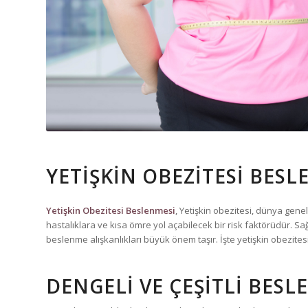
YETIŞKIN OBEZITESI BESL
Yetişkin Obezitesi Beslenmesi
, Yetişkin obezitesi, dünya gene
hastalıklara ve kısa ömre yol açabilecek bir risk faktörüdür. Sa
beslenme alışkanlıkları büyük önem taşır. İşte yetişkin obezitesi 
DENGELI VE ÇEŞITLI BES