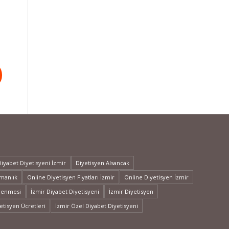
Diyabet Diyetisyeni İzmir
Diyetisyen Alsancak
şmanlık
Online Diyetisyen Fiyatları İzmir
Online Diyetisyen İzmir
slenmesi
İzmir Diyabet Diyetisyeni
İzmir Diyetisyen
etisyen Ücretleri
İzmir Özel Diyabet Diyetisyeni