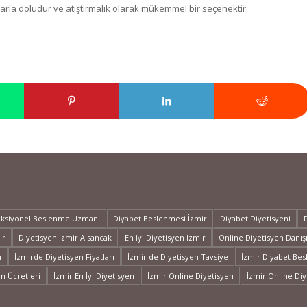
yağlarla doludur ve atıştırmalık olarak mükemmel bir seçenektir.
nksiyonel Beslenme Uzmanı
Diyabet Beslenmesi İzmir
Diyabet Diyetisyeni
ir
Diyetisyen İzmir Alsancak
En İyi Diyetisyen İzmir
Online Diyetisyen Danı
n
İzmirde Diyetisyen Fiyatları
İzmir de Diyetisyen Tavsiye
İzmir Diyabet Be
en Ücretleri
İzmir En İyi Diyetisyen
İzmir Online Diyetisyen
İzmir Online Diy