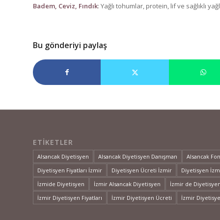
Badem, Ceviz, Fındık
: Yağlı tohumlar, protein, lif ve sağlıklı 
Bu gönderiyi paylaş
ETIKETLER
Alsancak Diyetisyen
Alsancak Diyetisyen Danışman
Alsancak Fo
Diyetisyen Fiyatları İzmir
Diyetisyen Ücreti İzmir
Diyetisyen İzm
İzmide Diyetisyen
İzmir Alsancak Diyetisyen
İzmir de Diyetisye
İzmir Diyetisyen Fiyatları
İzmir Diyetisyen Ücreti
İzmir Diyetisy