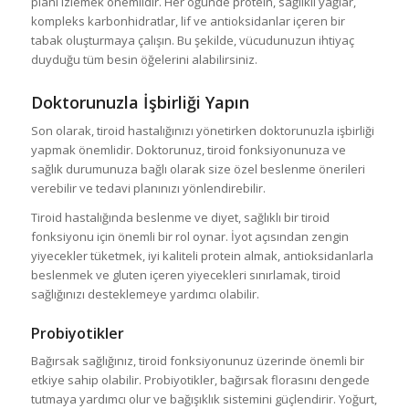
planı izlemek önemlidir. Her öğünde protein, sağlıklı yağlar,
kompleks karbonhidratlar, lif ve antioksidanlar içeren bir
tabak oluşturmaya çalışın. Bu şekilde, vücudunuzun ihtiyaç
duyduğu tüm besin öğelerini alabilirsiniz.
Doktorunuzla İşbirliği Yapın
Son olarak, tiroid hastalığınızı yönetirken doktorunuzla işbirliği
yapmak önemlidir. Doktorunuz, tiroid fonksiyonunuza ve
sağlık durumunuza bağlı olarak size özel beslenme önerileri
verebilir ve tedavi planınızı yönlendirebilir.
Tiroid hastalığında beslenme ve diyet, sağlıklı bir tiroid
fonksiyonu için önemli bir rol oynar. İyot açısından zengin
yiyecekler tüketmek, iyi kaliteli protein almak, antioksidanlarla
beslenmek ve gluten içeren yiyecekleri sınırlamak, tiroid
sağlığınızı desteklemeye yardımcı olabilir.
Probiyotikler
Bağırsak sağlığınız, tiroid fonksiyonunuz üzerinde önemli bir
etkiye sahip olabilir. Probiyotikler, bağırsak florasını dengede
tutmaya yardımcı olur ve bağışıklık sistemini güçlendirir. Yoğurt,