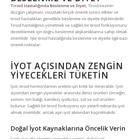
Tiroid Hastalığında Beslenme ve Diyet,
Tiroid bezinin
düzgün çalışması, vücuttaki birçok önemli süreci etkiler ve
tiroid hastalıkları genellikle beslenme ve diyetle ilişkilendirilir.
Tiroid hastalığınızı yönetmek ve sağlıklı bir tiroid fonksiyonunu
desteklemek için doğru beslenme alışkanlıklarına sahip olmak
önemlidir. İşte tiroid hastalığında beslenme ve diyetle ilgili bazı
önemli noktalar:
İYOT AÇISINDAN ZENGIN
YIYECEKLERI TÜKETIN
İyot, tiroid hormonlarının üretimi için kritik bir mineraldir. İyot
açısından zengin yiyecekler arasında deniz ürünleri (örneğin,
somon, ton balığı, karides), iyotlu tuz, süt ve süt ürünleri
bulunur. Sağlıklı bir tiroid fonksiyonu için yeterli miktarda iyot
almak önemlidir, ancak aşırı iyot alımından kaçınılmalıdır.
Doğal İyot Kaynaklarına Öncelik Verin
İyotlu tuz gibi işlenmiş yiyecekler yerine, doğal iyot