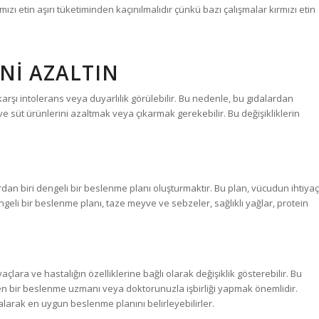
mızı etin aşırı tüketiminden kaçınılmalıdır çünkü bazı çalışmalar kırmızı etin
NI AZALTIN
karşı intolerans veya duyarlılık görülebilir. Bu nedenle, bu gıdalardan
ve süt ürünlerini azaltmak veya çıkarmak gerekebilir. Bu değişikliklerin
ardan biri dengeli bir beslenme planı oluşturmaktır. Bu plan, vücudun ihtiyaç
geli bir beslenme planı, taze meyve ve sebzeler, sağlıklı yağlar, protein
açlara ve hastalığın özelliklerine bağlı olarak değişiklik gösterebilir. Bu
en bir beslenme uzmanı veya doktorunuzla işbirliği yapmak önemlidir.
alarak en uygun beslenme planını belirleyebilirler.