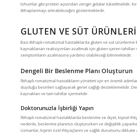
tohumlar gibi protein açısından zengin gıdalar tüketilmelidir. Kır
iltihaplanmayı artırabileceğini göstermektedir.
GLUTEN VE SÜT ÜRÜNLERI
Bazı iltihaplı romatizmal hastalıklarda gluten ve süt ürünlerine 
kaynaklanan reaksiyonları azaltmak için gluten içeren tahılları 
semptomların azalmasına yardımcı olabileceği bilinmektedir.
Dengeli Bir Beslenme Planı Oluşturun
İltihaplı romatizmal hastalıkların yönetimi için en önemli adıml
duyduğu besinleri sağlayarak genel sağlığı desteklemelidir. Den
kaynakları ve tam tahıllar içermelidir.
Doktorunuzla İşbirliği Yapın
İltihaplı romatizmal hastalıklarda beslenme ve diyet, kişisel ihtiy
nedenle, beslenme planınızı oluştururken ve değişiklik yapark
Uzmanlar, kişinin özel ihtiyaçlarını ve sağlık durumunu dikkate 