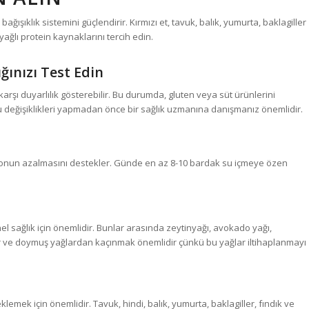
şıklık sistemini güçlendirir. Kırmızı et, tavuk, balık, yumurta, baklagiller
yağlı protein kaynaklarını tercih edin.
ığınızı Test Edin
 karşı duyarlılık gösterebilir. Bu durumda, gluten veya süt ürünlerini
bu değişiklikleri yapmadan önce bir sağlık uzmanına danışmanız önemlidir.
syonun azalmasını destekler. Günde en az 8-10 bardak su içmeye özen
nel sağlık için önemlidir. Bunlar arasında zeytinyağı, avokado yağı,
ar ve doymuş yağlardan kaçınmak önemlidir çünkü bu yağlar iltihaplanmayı
lemek için önemlidir. Tavuk, hindi, balık, yumurta, baklagiller, fındık ve