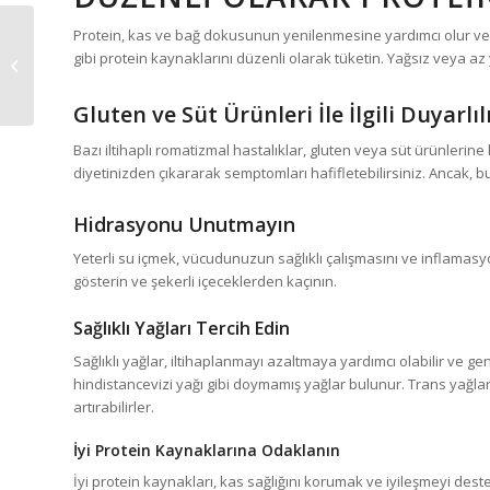
Protein, kas ve bağ dokusunun yenilenmesine yardımcı olur ve bağı
Tansiyon Hastalığında
gibi protein kaynaklarını düzenli olarak tüketin. Yağsız veya az 
Diyet
Gluten ve Süt Ürünleri İle İlgili Duyarlıl
Bazı iltihaplı romatizmal hastalıklar, gluten veya süt ürünlerine
diyetinizden çıkararak semptomları hafifletebilirsiniz. Ancak, 
Hidrasyonu Unutmayın
Yeterli su içmek, vücudunuzun sağlıklı çalışmasını ve inflama
gösterin ve şekerli içeceklerden kaçının.
Sağlıklı Yağları Tercih Edin
Sağlıklı yağlar, iltihaplanmayı azaltmaya yardımcı olabilir ve ge
hindistancevizi yağı gibi doymamış yağlar bulunur. Trans yağl
artırabilirler.
İyi Protein Kaynaklarına Odaklanın
İyi protein kaynakları, kas sağlığını korumak ve iyileşmeyi destek