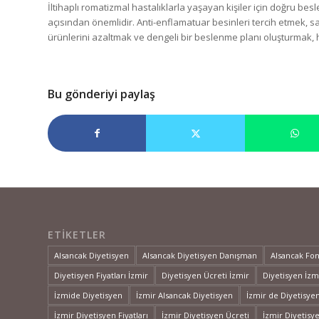
İltihaplı romatizmal hastalıklarla yaşayan kişiler için doğru bes
açısından önemlidir. Anti-enflamatuar besinleri tercih etmek, sa
ürünlerini azaltmak ve dengeli bir beslenme planı oluşturmak, h
Bu gönderiyi paylaş
ETIKETLER
Alsancak Diyetisyen
Alsancak Diyetisyen Danışman
Alsancak Fo
Diyetisyen Fiyatları İzmir
Diyetisyen Ücreti İzmir
Diyetisyen İzm
İzmide Diyetisyen
İzmir Alsancak Diyetisyen
İzmir de Diyetisye
İzmir Diyetisyen Fiyatları
İzmir Diyetisyen Ücreti
İzmir Diyetisy