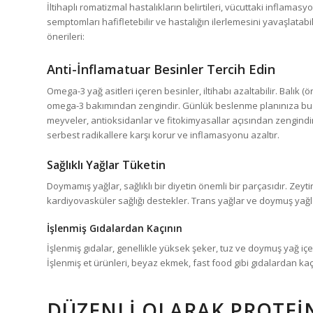
İltihaplı romatizmal hastalıkların belirtileri, vücuttaki inflamasyo
semptomları hafifletebilir ve hastalığın ilerlemesini yavaşlatabili
önerileri:
Anti-İnflamatuar Besinler Tercih Edin
Omega-3 yağ asitleri içeren besinler, iltihabı azaltabilir. Balık 
omega-3 bakımından zengindir. Günlük beslenme planınıza bu be
meyveler, antioksidanlar ve fitokimyasallar açısından zengindir.
serbest radikallere karşı korur ve inflamasyonu azaltır.
Sağlıklı Yağlar Tüketin
Doymamış yağlar, sağlıklı bir diyetin önemli bir parçasıdır. Zeyt
kardiyovasküler sağlığı destekler. Trans yağlar ve doymuş yağl
İşlenmiş Gıdalardan Kaçının
İşlenmiş gıdalar, genellikle yüksek şeker, tuz ve doymuş yağ içeri
İşlenmiş et ürünleri, beyaz ekmek, fast food gibi gıdalardan kaç
DÜZENLI OLARAK PROTEI