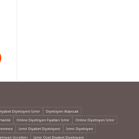
Diyabet Diyetisyeni İzmir
Diyetisyen Alsancak
şmanlık
Online Diyetisyen Fiyatları İzmir
Online Diyetisyen İzmir
slenmesi
İzmir Diyabet Diyetisyeni
İzmir Diyetisyen
etisyen Ücretleri
İzmir Özel Diyabet Diyetisyeni