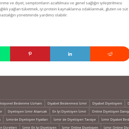
lenme ve diyet, semptomların azaltılması ve genel sağlığın iyileştirilmesi
ğlıklı yağları tüketmek, iyi protein kaynaklarına odaklanmak, gluten ve süt
astalığın yönetiminde yardımcı olabilir.
nksiyonel Beslenme Uzmanı
Diyabet Beslenmesi İzmir
Diyabet Diyetisyeni
ir
Diyetisyen İzmir Alsancak
En İyi Diyetisyen İzmir
Online Diyetisyen Danı
n
İzmirde Diyetisyen Fiyatları
İzmir de Diyetisyen Tavsiye
İzmir Diyabet Be
en Ücretleri
İzmir En İyi Diyetisyen
İzmir Online Diyetisyen
İzmir Online Diy