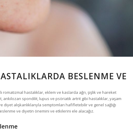
HASTALIKLARDA BESLENME VE
plı romatizmal hastalıklar, eklem ve kaslarda ağrı, şişlik ve hareket
t, ankilozan spondilit, lupus ve psöriatik artrit gibi hastalıklar, yaşam
diyet alışkanlıklarıyla semptomları hafifletebilir ve genel sağlığı
 beslenme ve diyetin önemini ve etkilerini ele alacağız.
slenme