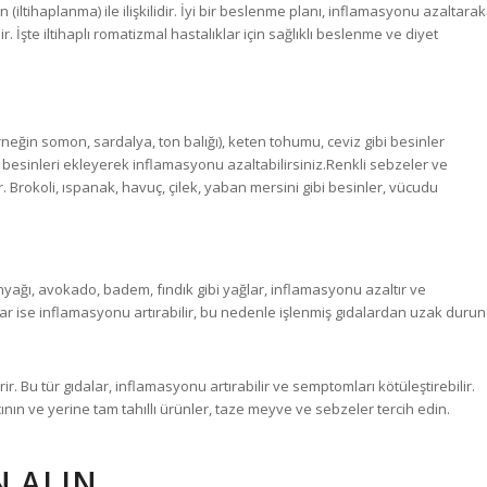
n (iltihaplanma) ile ilişkilidir. İyi bir beslenme planı, inflamasyonu azaltarak
r. İşte iltihaplı romatizmal hastalıklar için sağlıklı beslenme ve diyet
(örneğin somon, sardalya, ton balığı), keten tohumu, ceviz gibi besinler
sinleri ekleyerek inflamasyonu azaltabilirsiniz.Renkli sebzeler ve
 Brokoli, ıspanak, havuç, çilek, yaban mersini gibi besinler, vücudu
inyağı, avokado, badem, fındık gibi yağlar, inflamasyonu azaltır ve
ar ise inflamasyonu artırabilir, bu nedenle işlenmiş gıdalardan uzak durun
r. Bu tür gıdalar, inflamasyonu artırabilir ve semptomları kötüleştirebilir.
ının ve yerine tam tahıllı ürünler, taze meyve ve sebzeler tercih edin.
N ALIN